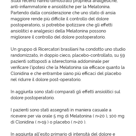
Studi recenti hanno dimostrato proprietà analgesiche,
anti-infiammatorie e ansiolitiche per la Melatonina.
Partendo dalla considerazione che uno stato di ansia
maggiore rende più difficile il controllo del dolore
postoperatorio, si potrebbe ipotizzare che gli effetti
ansiolitici e analgesici della Melatonina possono
migliorare il controllo del dolore postoperatorio.
Un gruppo di Ricercatori brasiliani ha condotto uno studio
randomizzato, in doppio cieco, placebo-controllato, su 59
pazienti sottoposti a isterectomia addominale per
verificare l’ipotesi che la Melatonina sia efficace quanto la
Clonidina e che entrambe siano più efficaci del placebo
nel ridurre il dolore post-operatorio.
In aggiunta sono stati comparati gli effetti ansiolitici sul
dolore postoperatorio.
I pazienti sono stati assegnati in maniera casuale a
ricevere per via orale 5 mg di Melatonina ( n=20 ), 100 mg
di Clonidina ( n=19 ) o placebo ( n=20 ).
In aggiunta all’esito primario di intensità del dolore e